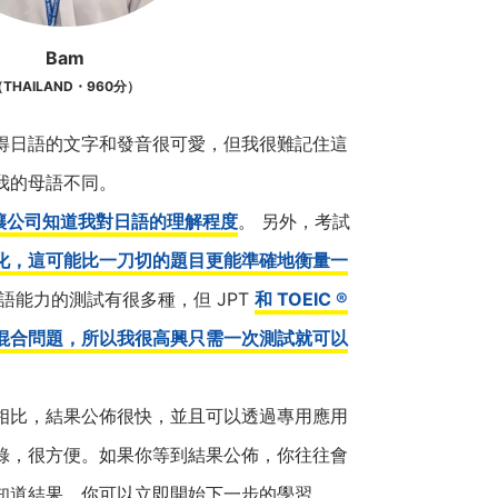
Bam
THAILAND・960分）
得日語的文字和發音很可愛，但我很難記住這
我的母語不同。
讓公司知道我對日語的理解程度
。 另外，考試
化，這可能比一刀切的題目更能準確地衡量一
語能力的測試有很多種，但 JPT
和 TOEIC ®
混合問題，所以我很高興只需一次測試就可以
相比，結果公佈很快，並且可以透過專用應用
錄，很方便。如果你等到結果公佈，你往往會
知道結果，你可以立即開始下一步的學習。