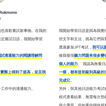
 Rukmono
分）
（
我也喜歡嘗試新事物。在我的
我開始學習日語是因為我覺
決定嘗試日語，我開始學習
些文字和文法，因為它們與
透過參加JPT考試，
我可以
測試溝通能力的閱讀理解問
後我發現
聽力問題有很多變
個人的能力
。 我認為衡量日
力實際上得到了提高，並且我
一樣，都有從初級到高級的
完成它
。
升工作中的溝通能力。
另外，與其他日語能力考試
程式查看結果，無需每次登
停止學習，但如果你很快就