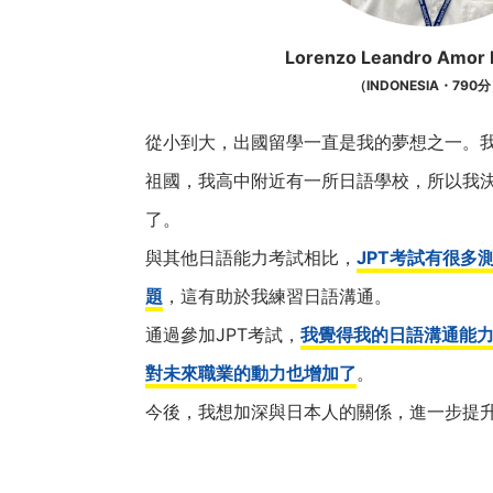
Lorenzo Leandro Amor
（INDONESIA・790
從小到大，出國留學一直是我的夢想之一。
祖國，我高中附近有一所日語學校，所以我
了。
與其他日語能力考試相比，
JPT考試有很多
題
，這有助於我練習日語溝通。
通過參加JPT考試，
我覺得我的日語溝通能
對未來職業的動力也增加了
。
今後，我想加深與日本人的關係，進一步提