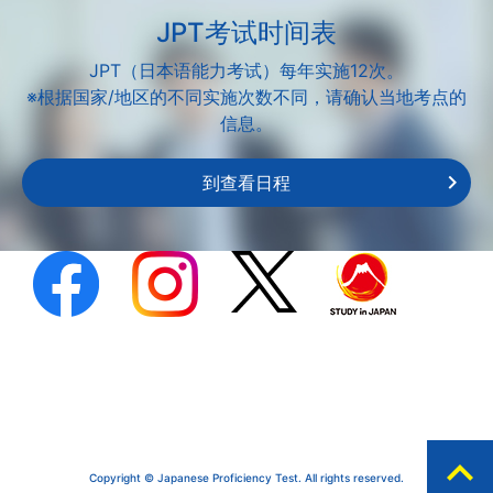
JPT考试时间表
JPT（日本语能力考试）每年实施12次。
※根据国家/地区的不同实施次数不同，请确认当地考点的
信息。
到查看日程
expand_less
Copyright © Japanese Proficiency Test. All rights reserved.