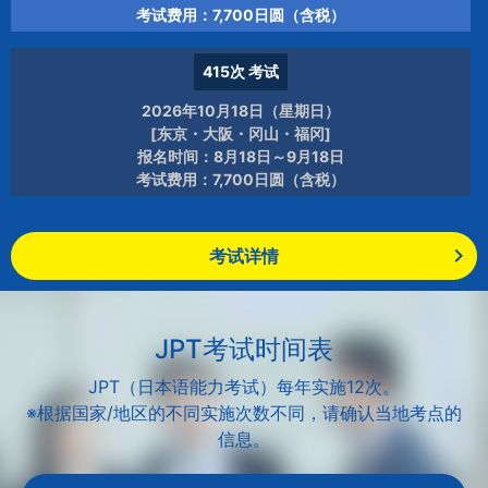
考试费用：7,700日圆（含税）
415次
考试
2026年10月18日（星期日）
[东京・大阪・冈山・福冈]
报名时间：8月18日～9月18日
考试费用：7,700日圆（含税）
考试详情
JPT考试时间表
JPT（日本语能力考试）每年实施12次。
※根据国家/地区的不同实施次数不同，请确认当地考点的
信息。