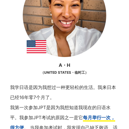
A・H
（UNITED STATES・临时工）
我学日语是因为我想过一种更轻松的生活。我来日本
已经16年零7个月了。
我第一次参加JPT是因为我想知道我现在的日语水
平。我参加JPT考试的原因之一是它
每月举行一次，
很方便
。 当我参加考试时，我发现自己缺乏敬语、适