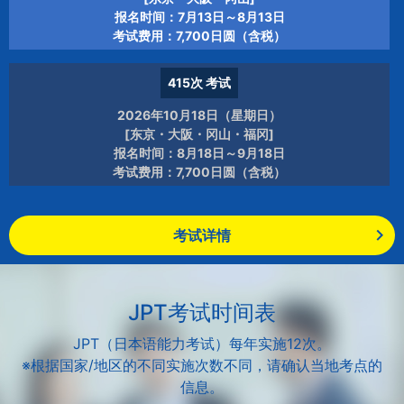
报名时间：7月13日～8月13日
考试费用：7,700日圆（含税）
415次
考试
2026年10月18日（星期日）
[东京・大阪・冈山・福冈]
报名时间：8月18日～9月18日
考试费用：7,700日圆（含税）
考试详情
JPT考试时间表
JPT（日本语能力考试）每年实施12次。
※根据国家/地区的不同实施次数不同，请确认当地考点的
信息。