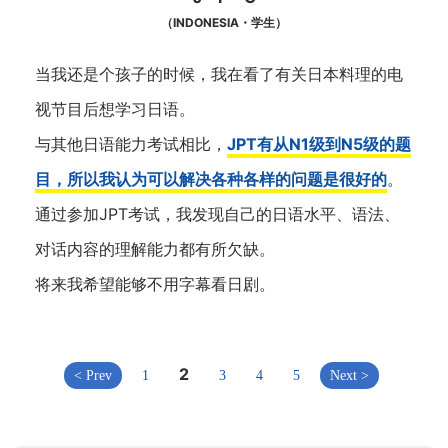
（INDONESIA・学生）
当我还是个孩子的时候，我在看了有关日本料理的电
视节目后想学习日语。
与其他日语能力考试相比，
JPT有从N1级到N5级的题
目，所以我认为可以解决各种各样的问题是很好的
。
通过参加JPT考试，我发现自己的日语水平、语法、
对话内容的理解能力都有所欠缺。
将来我希望能够不用字幕看日剧。
2
< Prev
1
3
4
5
Next >