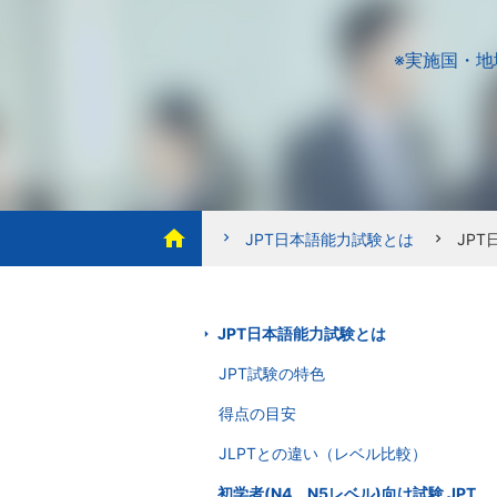
※実施国・
home
chevron_right
JPT日本語能力試験とは
JP
chevron_right
JPT日本語能力試験とは
JPT試験の特色
得点の目安
JLPTとの違い（レベル比較）
初学者(N4、N5レベル)向け試験 JPT