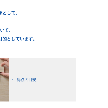
象として、
おいて、
目的としています。
得点の目安