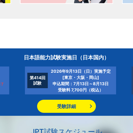
日本語能力試験実施日
（日本国内）
2026年9月13日（日）実施予定
[東京・大阪・岡山]
第414回
試験
申込期間：7月13日～8月13日
終了
受験料 7,700円（税込）
受験詳細
JPT試験スケジュール