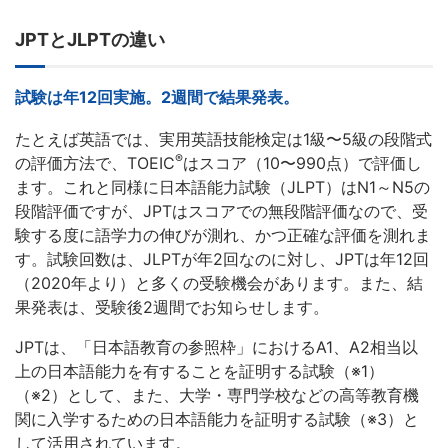
JPTとJLPTの違い
試験は年12回実施。2週間で結果発表。
たとえば英語では、実用英語技能検定は1級〜5級の段階式
®
の評価方法で、TOEIC
はスコア（10〜990点）で評価し
ます。これと同様に日本語能力試験（JLPT）はN1～N5の
段階評価ですが、JPTはスコアでの無段階評価なので、受
験する度に語学力の伸びが測れ、かつ正確な評価を測れま
す。試験回数は、JLPTが年2回なのに対し、JPTは年12回
（2020年より）と多くの受験機会があります。また、結
果発表は、受験後2週間でお知らせします。
JPTは、「日本語教育の参照枠」におけるA1、A2相当以
上の日本語能力を有することを証明する試験（※1）
（※2）として、また、大学・専門学校などの高等教育機
関に入学するための日本語能力を証明する試験（※3）と
して活用されています。