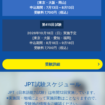
[東京・大阪・岡山]
申込期間：7月13日～8月13日
受験料 7,700円（税込）
第415回
試験
2026年10月18日（日）実施予定
[東京・大阪・愛知・福岡]
申込期間：8月18日～9月18日
受験料 7,700円（税込）
受験詳細
JPT試験スケジュール
JPT（日本語能力試験）は年間12回実施しています。
※実施国・地域によって実施回数はことなりますので、
受験地の情報をご確認ください。