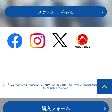
スケジュールをみる
expand_less
®
JPT
is a registered trademark of YBM, Inc. © 2019 一般社団法人日本語能力試験実施委員
会. All rights reserved.
購入フォーム