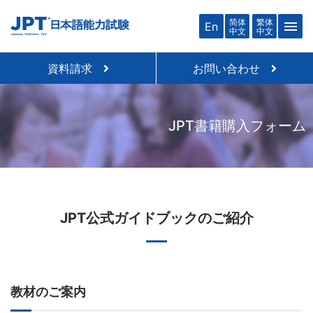
简体
繁体
menu
En
中文
中文
資料請求
お問い合わせ
JPT書籍購入フォーム
JPT公式ガイドブックのご紹介
教材のご案内