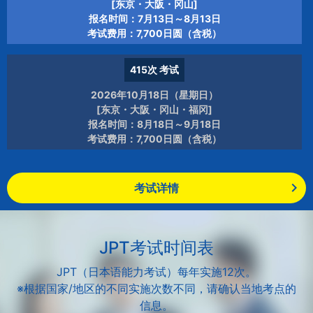
[东京・大阪・冈山]
报名时间：7月13日～8月13日
考试费用：7,700日圆（含税）
415次
考试
2026年10月18日（星期日）
[东京・大阪・冈山・福冈]
报名时间：8月18日～9月18日
考试费用：7,700日圆（含税）
考试详情
JPT考试时间表
JPT（日本语能力考试）每年实施12次。
※根据国家/地区的不同实施次数不同，请确认当地考点的
信息。