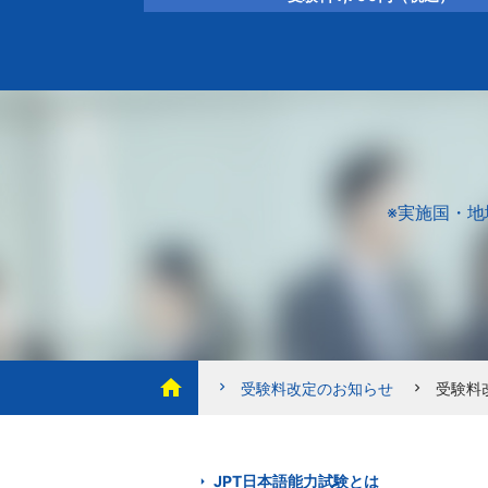
※実施国・
home
chevron_right
受験料改定のお知らせ
受験料
chevron_right
JPT日本語能力試験とは