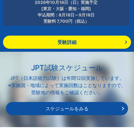
2026年10月18日（日）実施予定
[東京・大阪・愛知・福岡]
申込期間：8月18日～9月18日
受験料 7,700円（税込）
受験詳細
JPT試験スケジュール
JPT（日本語能力試験）は年間12回実施しています。
※実施国・地域によって実施回数はことなりますので、
受験地の情報をご確認ください。
スケジュールをみる