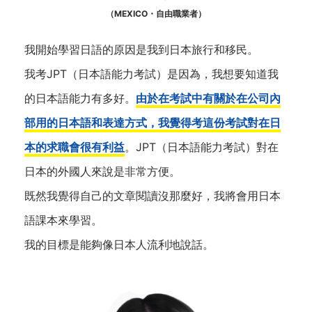
（MEXICO・自由職業者）
我開始學習日語的原因是我到日本旅行和移民。
我考JPT（日本語能力考試）是因為，我想要知道我
的日本語能力有多好。
由於在考試中有關於在公司內
部用的日本語和表達方式，我覺得考這份考試對在日
本的求職會很有利益
。JPT（日本語能力考試）對在
日本的外國人來說是非常方便。
既然我覺得自己的文章閱讀沒那麼好，我將會用日本
語課本來學習。
我的目標是能夠像日本人流利地說話。