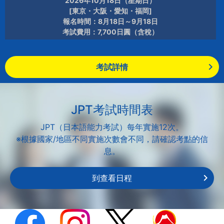
2026年10月18日（星期日）
[東京・大阪・愛知・福岡]
報名時間：8月18日～9月18日
考試費用：7,700日圓（含稅）
考試詳情
JPT考試時間表
JPT（日本語能力考試）每年實施12次。
※根據國家/地區不同實施次數會不同，請確認考點的信
息。
到查看日程