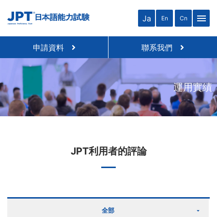
menu
Ja
En
Cn
申請資料
聯系我們
運用實績
JPT利用者的評論
全部