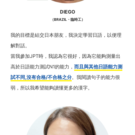
DIEGO
（BRAZIL・臨時工）
我的目標是結交日本朋友，我決定學習日語，以便理
解對話。
當我參加JPT時，我認為它很好，因為它能夠測量出
高於日語能力測試N1的能力，
而且與其他日語能力測
試不同,沒有合格/不合格之分
。我閱讀句子的能力很
弱，所以我希望能夠讀懂更多的漢字。