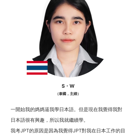
S・W
（泰國，主婦）
一開始我的媽媽逼我學日本語。但是現在我覺得我對
日本語很有興趣，所以我就繼續學。
我考JPT的原因是因為我覺得JPT對我在日本工作的目