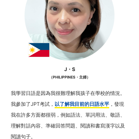
J・S
（PHILIPPINES・主婦）
我學習日語是因為我很難理解我孩子在學校的情況。
我參加了JPT考試，
以了解我目前的日語水平
，發現
我在許多方面都很弱，例如語法、單詞用法、敬語、
理解對話內容、準確回答問題、閱讀和書寫漢字以及
閱讀句子。