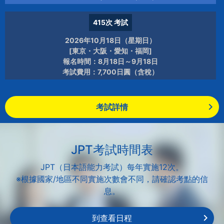
415次
考試
2026年10月18日（星期日）
[東京・大阪・愛知・福岡]
報名時間：8月18日～9月18日
考試費用：7,700日圓（含稅）
考試詳情
JPT考試時間表
JPT（日本語能力考試）每年實施12次。
※根據國家/地區不同實施次數會不同，請確認考點的信
息。
到查看日程