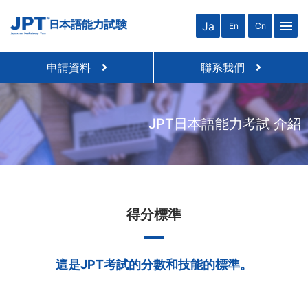
menu
Ja
En
Cn
申請資料
聯系我們
JPT日本語能力考試 介紹
得分標準
這是JPT考試的分數和技能的標準。